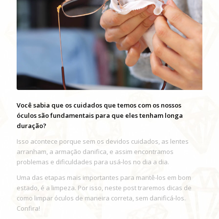
Você sabia que os cuidados que temos com os nossos
óculos são fundamentais para que eles tenham longa
duração?
Isso acontece porque sem os devidos cuidados, as lentes
arranham, a armação danifica, e assim encontramos
problemas e dificuldades para usá-los no dia a dia.
Uma das etapas mais importantes para mantê-los em bom
estado, é a limpeza. Por isso, neste post traremos dicas de
como limpar óculos de maneira correta, sem danificá-los.
Confira!