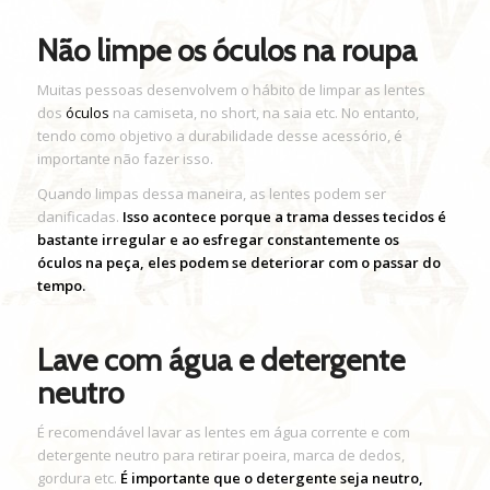
Não limpe os óculos na roupa
Muitas pessoas desenvolvem o hábito de limpar as lentes
dos
óculos
na camiseta, no short, na saia etc. No entanto,
tendo como objetivo a durabilidade desse acessório, é
importante não fazer isso.
Quando limpas dessa maneira, as lentes podem ser
danificadas.
Isso acontece porque a trama desses tecidos é
bastante irregular e ao esfregar constantemente os
óculos na peça, eles podem se deteriorar com o passar do
tempo.
Lave com água e detergente
neutro
É recomendável lavar as lentes em água corrente e com
detergente neutro para retirar poeira, marca de dedos,
gordura etc.
É importante que o detergente seja neutro,