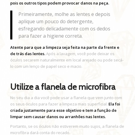
pois os outros tipos podem provocar danos na peça.
Primeiramente, molhe as lentes e depois
aplique um pouco do detergente,
esfregando delicadamente com os dedos
para fazer a higiene correta.
Atente para que a limpeza seja feita na parte da frente e
de trás das lentes.
Após a lavagem, você pode deixar os
óculos secarem naturalmente em local arejado ou pode secá-
lo com um lenço de papel seco e macio.
Utilize a flanela de microfibra
No seu dia a dia você pode usar a flanela que vem junto com
os seus óculos para fazer a limpeza mais superficial.
Ela foi
criada justamente para esse objetivo e tem a função de
limpar sem causar danos ou arranhões nas lentes.
Portanto, se os óculos não estiverem muito sujos, a flanela de
microfibra dará conta do recado.