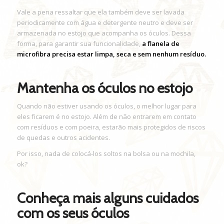
Vale a pena ressaltar que ela também deve ser lavada
periodicamente com água e detergente neutro e deve ser
armazenada no estojo que acompanha os óculos. Dessa
forma, para garantir sua funcionalidade,
a flanela de
microfibra precisa estar limpa, seca e sem nenhum resíduo.
Mantenha os óculos no estojo
Quando não estiver usando os óculos, o melhor lugar para
eles ficarem é no estojo. Além de não entrarem em contato
com resíduos e com poeira, estarão mais protegidos de riscos
de quedas e outros acidentes.
Por isso, nada de colocá-los soltos na bolsa ou na mochila,
ok?
Conheça mais alguns cuidados
com os seus óculos